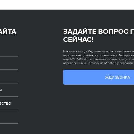
АЙТА
ЗАДАЙТЕ ВОПРОС 
СЕЙЧАС!
Нажимая кнопку «Жду звонка», я даю свое согласи
персональных данных, в соответствии с Федеральн
года №152-ФЗ «О персональных данных», на услови
определенных в Согласии на обработку персонал
ЖДУ ЗВОНКА
И
ЕСТВО