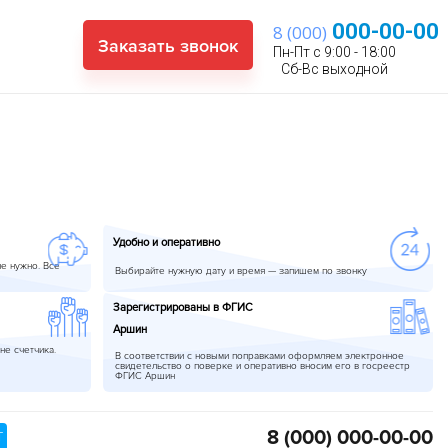
000-00-00
8 (000)
Заказать звонок
Пн-Пт с 9:00 - 18:00
Сб-Вс выходной
Удобно и оперативно
не нужно. Все
Выбирайте нужную дату и время — запишем по звонку
Зарегистрированы в ФГИС
Аршин
не счетчика.
В соответствии с новыми поправками оформляем электронное
свидетельство о поверке и оперативно вносим его в госреестр
ФГИС Аршин
8 (000)
000-00-00
Т