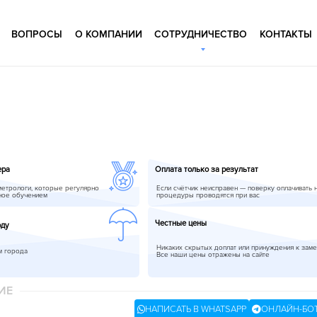
ВОПРОСЫ
О КОМПАНИИ
СОТРУДНИЧЕСТВО
КОНТАКТЫ
ера
Оплата только за результат
метрологи, которые регулярно
Если счётчик неисправен — поверку оплачивать 
ное обучением
процедуры проводятся при вас
Честные цены
оду
Никаких скрытых доплат или принуждения к заме
м города
Все наши цены отражены на сайте
ИЕ
НАПИСАТЬ В WHATSAPP
ОНЛАЙН-БО